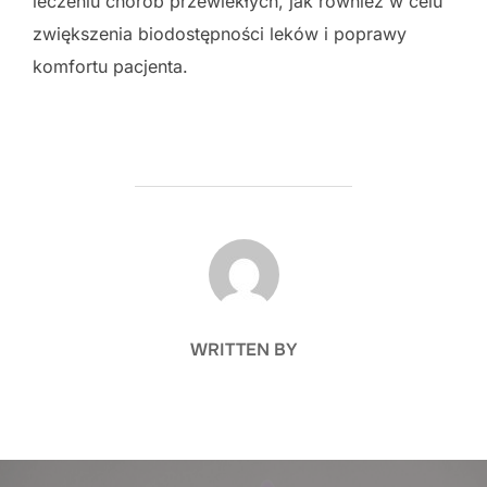
leczeniu chorób przewlekłych, jak również w celu
zwiększenia biodostępności leków i poprawy
komfortu pacjenta.
POST AUTHOR
WRITTEN BY
Nawigacja