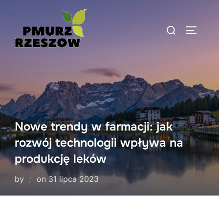
Skip
to
Search
TOGGLE
content
for:
Nowe trendy w farmacji: jak
rozwój technologii wpływa na
produkcję leków
Posted
by
on
31 lipca 2023
on