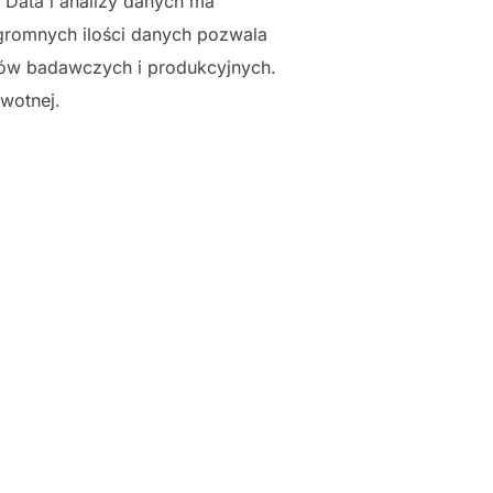
 Data i analizy danych ma
gromnych ilości danych pozwala
esów badawczych i produkcyjnych.
wotnej.