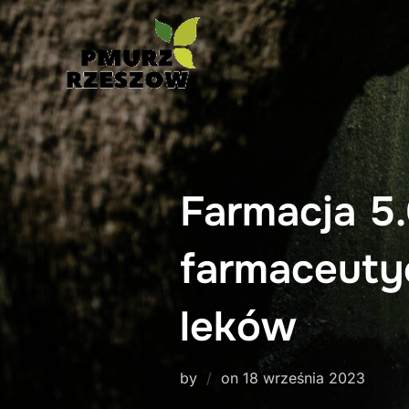
Skip
to
content
Farmacja 5.
farmaceuty
leków
Posted
by
on
18 września 2023
on