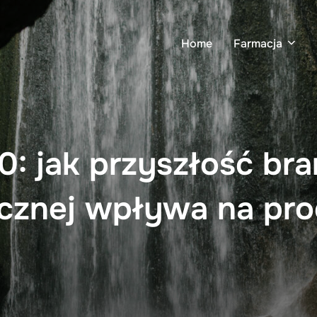
Home
Farmacja
0: jak przyszłość br
cznej wpływa na pro