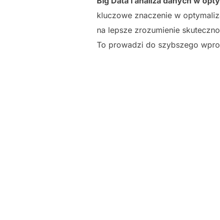
Big Data i analiza danych w op
kluczowe znaczenie w optymaliz
na lepsze zrozumienie skuteczno
To prowadzi do szybszego wprow