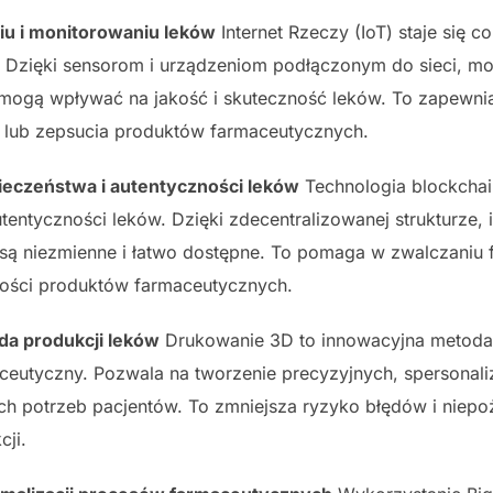
niu i monitorowaniu leków
Internet Rzeczy (IoT) staje się 
w. Dzięki sensorom i urządzeniom podłączonym do sieci, m
re mogą wpływać na jakość i skuteczność leków. To zapewn
a lub zepsucia produktów farmaceutycznych.
ieczeństwa i autentyczności leków
Technologia blockchai
entyczności leków. Dzięki zdecentralizowanej strukturze, 
ku są niezmienne i łatwo dostępne. To pomaga w zwalczaniu
akości produktów farmaceutycznych.
a produkcji leków
Drukowanie 3D to innowacyjna metoda 
aceutyczny. Pozwala na tworzenie precyzyjnych, spersona
h potrzeb pacjentów. To zmniejsza ryzyko błędów i niep
cji.