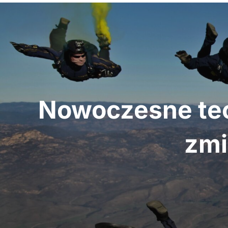
Nawigacja
wpisu
Nowoczesne tec
zmi